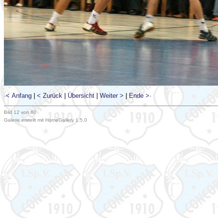
·< Anfang
|
< Zurück
|
Übersicht
|
Weiter >
|
Ende >·
Bild 12 von 60
Galerie erstellt mit HomeGallery 1.5.0