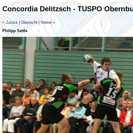
Concordia Delitzsch - TUSPO Obernbur
< Zurück
|
Übersicht
|
Weiter >
Philipp Seitle